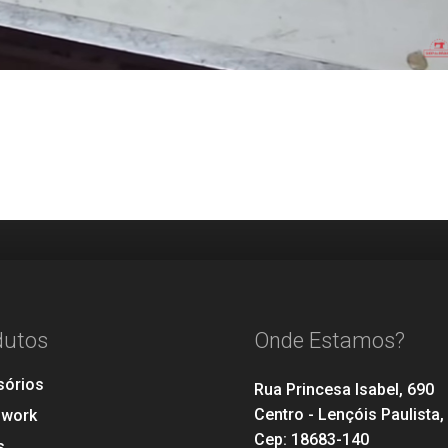
dutos
Onde Estamos?
sórios
Rua Princesa Isabel, 690
Centro - Lençóis Paulista,
hwork
Cep: 18683-140
s