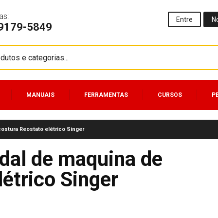
as:
Entre
N
99179-5849
MANUAIS
FERRAMENTAS
CURSOS
P
ostura Reostato elétrico Singer
dal de maquina de
étrico Singer