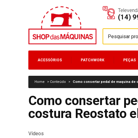
Televend
(14) 
ACESSÓRIOS
PATCHWORK
PEÇAS
MÁQUINAS
Home
>
Conteúdo
>
Como consertar pedal de maquina de c
Como consertar pe
costura Reostato el
Vídeos