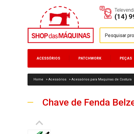
Televend
(14) 
ACESSÓRIOS
PATCHWORK
PEÇAS
MÁQUINAS
Home
>
Acessórios
>
Acessórios para Maquinas de Costura
Chave de Fenda Belzer