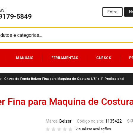
as:
Entre
N
99179-5849
MANUAIS
FERRAMENTAS
CURSOS
P
>
Chave de Fenda Belzer Fina para Maquina de Costura 1/8" x 4" Profissional
 Fina para Maquina de Costura 
Marca:
Belzer
Código no site:
1135422
SK
Visualizar avaliações