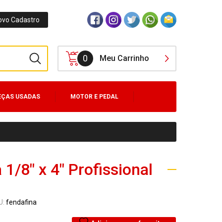
ovo Cadastro
0
Meu Carrinho
EÇAS USADAS
MOTOR E PEDAL
1/8" x 4" Profissional
U:
fendafina