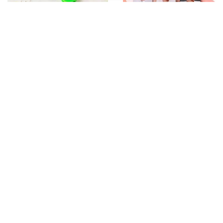
Passador de Linha e
Tesoura Pic de Arremate
Colocador de Agulha CH
Acabamento Costura
Patchwork
R$ 8,70
R$ 1,99
A partir
à vista
R$ 14,50
ou
com juros
R$ 3,00
ou
com juros
à vista
1x de R$ 1,99
1x de R$ 3,00
5% Off
28% Off