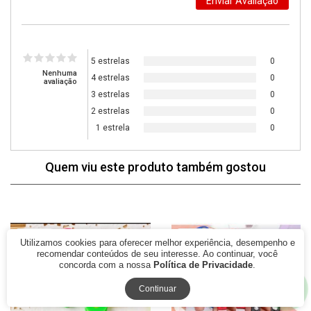
5 estrelas
0
Nenhuma
4 estrelas
0
avaliação
3 estrelas
0
2 estrelas
0
1 estrela
0
Quem viu este produto também gostou
77% Off
79% Off
Utilizamos cookies para oferecer melhor experiência, desempenho e
recomendar conteúdos de seu interesse. Ao continuar, você
concorda com a nossa
Política de Privacidade
.
Continuar