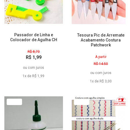
Passador de Linha e
Tesoura Pic de Arremate
Colocador de Agulha CH
Acabamento Costura
Patchwork
R$ 8,70
R$ 1,99
A partir
à vista
R$ 14,50
ou
com juros
R$ 3,00
ou
com juros
à vista
1x de R$ 1,99
1x de R$ 3,00
40% Off
17% Off