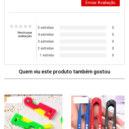
5 estrelas
0
Nenhuma
4 estrelas
0
avaliação
3 estrelas
0
2 estrelas
0
1 estrela
0
Quem viu este produto também gostou
77% Off
79% Off