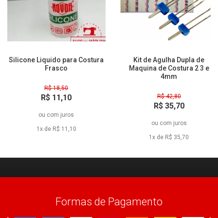
Silicone Liquido para Costura
Kit de Agulha Dupla de
Frasco
Maquina de Costura 2 3 e
4mm
R$ 18,50
R$ 11,10
R$ 42,80
R$ 35,70
à vista
ou
com juros
à vista
ou
com juros
1x de R$ 11,10
1x de R$ 35,70
Formas de Pagamento