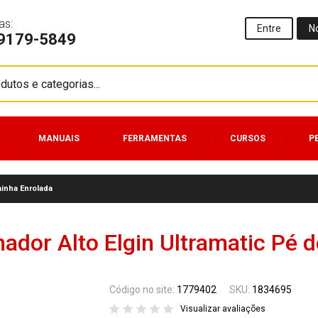
as:
Entre
N
99179-5849
MANUAIS
FERRAMENTAS
CURSOS
P
ainha Enrolada
ador Alto Elgin Ultramatic Pé d
Código no site:
1779402
SKU:
1834695
Visualizar avaliações