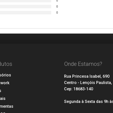
0
0
0
dutos
Onde Estamos?
sórios
Rua Princesa Isabel, 690
Centro - Lençóis Paulista,
hwork
Cep: 18683-140
s
ais
Segunda à Sexta das 9h à
amentas