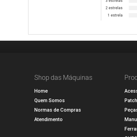
3 estrelas
2 estrelas
1 estrela
Shop das Máquinas
Pro
Home
Aces
Quem Somos
Patc
Normas de Compras
Peça
Atendimento
Manu
Ferr