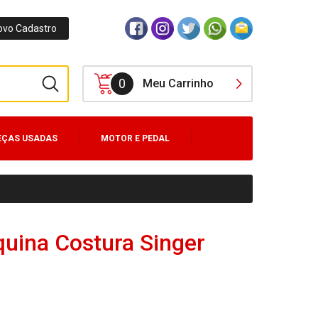
ovo Cadastro
0
Meu Carrinho
EÇAS USADAS
MOTOR E PEDAL
uina Costura Singer