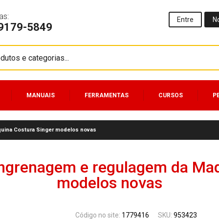
as:
Entre
N
99179-5849
MANUAIS
FERRAMENTAS
CURSOS
P
uina Costura Singer modelos novas
engrenagem e regulagem da Maq
modelos novas
Código no site:
1779416
SKU:
953423