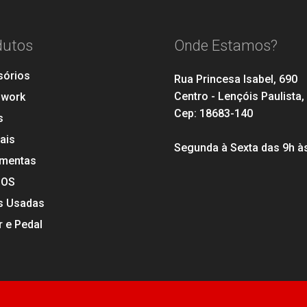
dutos
Onde Estamos?
sórios
Rua Princesa Isabel, 690
Centro - Lençóis Paulista,
hwork
Cep: 18683-140
s
ais
Segunda à Sexta das 9h à
amentas
SOS
s Usadas
 e Pedal