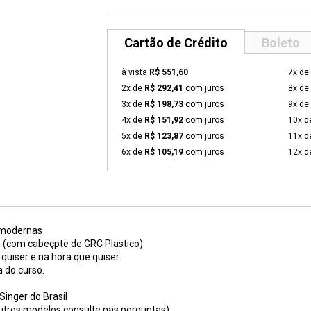
Cartão de Crédito
Boleto
à vista
R$ 551,60
7x de
2x de
R$ 292,41
com juros
8x de
3x de
R$ 198,73
com juros
9x de
4x de
R$ 151,92
com juros
10x 
5x de
R$ 123,87
com juros
11x 
6x de
R$ 105,19
com juros
12x 
 modernas
 (com cabeçpte de GRC Plastico)
quiser e na hora que quiser.
 do curso.
inger do Brasil
tros modelos consulte nas perguntas)