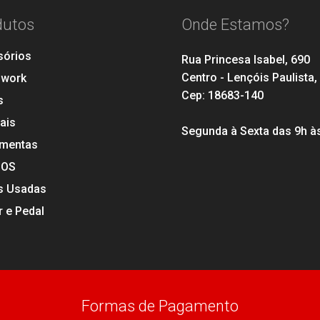
dutos
Onde Estamos?
sórios
Rua Princesa Isabel, 690
Centro - Lençóis Paulista,
hwork
Cep: 18683-140
s
ais
Segunda à Sexta das 9h à
amentas
SOS
s Usadas
 e Pedal
Formas de Pagamento