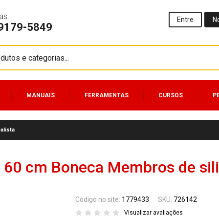
as:
Entre
N
99179-5849
MANUAIS
FERRAMENTAS
CURSOS
P
alista
 60 cm Boneca Membros de silic
Código no site:
1779433
SKU:
726142
Visualizar avaliações