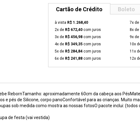
Cartão de Crédito
Boleto
à vista
R$ 1.268,40
7x de
2x de
R$ 672,40
com juros
8x de
3x de
R$ 456,98
com juros
9x de
4x de
R$ 349,35
com juros
10x 
5x de
R$ 284,84
com juros
11x 
6x de
R$ 241,88
com juros
12x 
Bebe RebornTamanho: aproximadamente 60cm da cabeça aos PésMateria
s e pés de Silicone, corpo panoConfortável para as crianças. Muito mac
roRoupas sob medida como mostra as nossas fotosO pacote inclui: (todo
upa de festa (vai vestida)