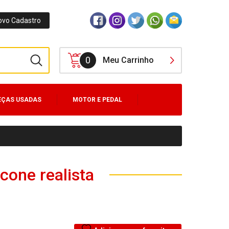
ovo Cadastro
0
Meu Carrinho
EÇAS USADAS
MOTOR E PEDAL
one realista