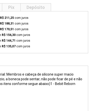
Pix
Depósito
R$ 211,25
com juros
R$ 188,31
com juros
R$ 170,51
com juros
de
R$ 156,30
com juros
de
R$ 144,71
com juros
de
R$ 135,07
com juros
l: Membros e cabeça de silicone super macio
io; a boneca pode sentar; não pode ficar de pé e não
s os itens conforme segue abaixo)1 - Bebê Reborn