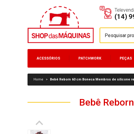
Televend
(14) 
ACESSÓRIOS
PATCHWORK
PEÇAS
MÁQUINAS
Home
>
Bebê Reborn 60 cm Boneca Membros de silicone re
Bebê Reborn