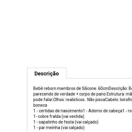
Descrição
Bebê reborn membros de Silicone. 60cmDescrição: 
parecendo de verdade + corpo de pano Estrutura: mão
pode falar;Olhos: realisticos . Não piscaCabelo: loi
boneca
1 - certidao de nascimento1 - Adorno de cabeça1 - ro
1- cobre fralda (vai vestida)
1 - sapatinho de festa (vai calçado)
1 - par meinha (vai calçado)