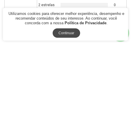
2 estrelas
0
1 estrela
0
Utilizamos cookies para oferecer melhor experiência, desempenho e
recomendar conteúdos de seu interesse. Ao continuar, você
concorda com a nossa
Política de Privacidade
.
Quem viu este produto também gostou
Continuar
28% Off
20% Off
Caixa de Bobina Magica
Singer Nova Original 260 268
Lançadeira da Maquina de
270 280 3280 290 3290
Costura Singer ZZ Antigas e
Livrematic