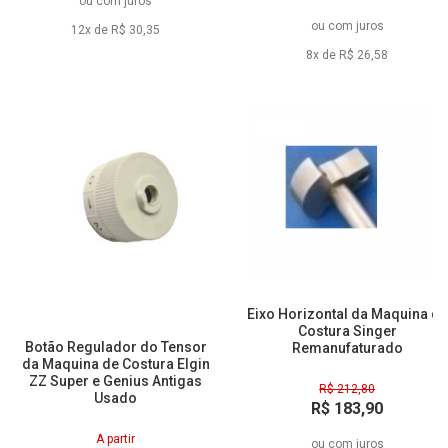
ou
com juros
à vista
ou
com juros
12x de R$ 30,35
8x de R$ 26,58
11% Off
14% Off
Eixo Horizontal da Maquina de
Costura Singer
Botão Regulador do Tensor
Remanufaturado
da Maquina de Costura Elgin
ZZ Super e Genius Antigas
R$ 212,80
Usado
R$ 183,90
à vista
A partir
ou
com juros