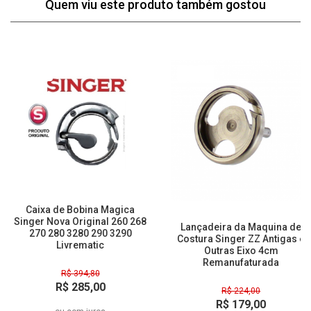
Quem viu este produto também gostou
28% Off
20% Off
Caixa de Bobina Magica
Singer Nova Original 260 268
Lançadeira da Maquina de
270 280 3280 290 3290
Costura Singer ZZ Antigas e
Livrematic
Outras Eixo 4cm
Remanufaturada
R$ 394,80
R$ 285,00
R$ 224,00
à vista
R$ 179,00