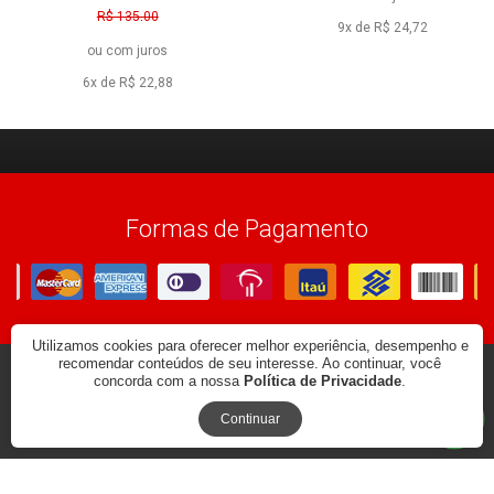
R$ 135,00
9x de R$ 24,72
R$ 120,00
ou
com juros
à vista
6x de R$ 22,88
Formas de Pagamento
Utilizamos cookies para oferecer melhor experiência, desempenho e
recomendar conteúdos de seu interesse. Ao continuar, você
concorda com a nossa
Política de Privacidade
.
© 2026
CARLOS ANDRADE. CNPJ: 131010438-75
BY COMMERCEPLUS
Continuar