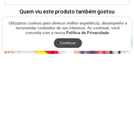
Quem viu este produto também gostou
Utilizamos cookies para oferecer melhor experiência, desempenho e
recomendar conteúdos de seu interesse. Ao continuar, você
concorda com a nossa
Política de Privacidade
.
77% Off
79% Off
Continuar
Passador de Linha e
Tesoura Pic de Arremate
Colocador de Agulha CH
Acabamento Costura
Patchwork
R$ 8,70
R$ 1,99
A partir