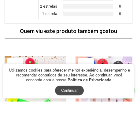
2 estrelas
0
1 estrela
0
Quem viu este produto também gostou
77% Off
79% Off
Utilizamos cookies para oferecer melhor experiência, desempenho e
recomendar conteúdos de seu interesse. Ao continuar, você
concorda com a nossa
Política de Privacidade
.
Continuar
Passador de Linha e
Tesoura Pic de Arremate
Colocador de Agulha CH
Acabamento Costura