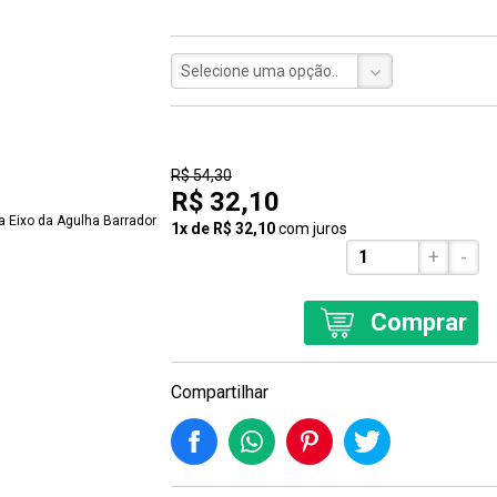
Selecione uma opção..
41% Off
R$ 54,30
R$ 32,10
1x de R$ 32,10
com juros
+
-
Comprar
Compartilhar