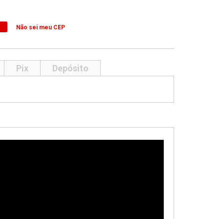
Não sei meu CEP
Pix
Depósito