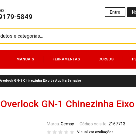
as:
Entre
N
99179-5849
MANUAIS
FERRAMENTAS
CURSOS
P
Overlock GN-1 Chinezinha Eixo da Agulha Barrador
 Overlock GN-1 Chinezinha Eixo
Marca:
Gemsy
Código no site:
2167713
Visualizar avaliações