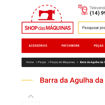
Televend
(14) 
ACESSÓRIOS
PATCHWORK
PEÇAS
MÁQUINAS
Home
>
Peças
>
Peças de Maquinas
>
Barra da Agulha da 
Barra da Agulha da