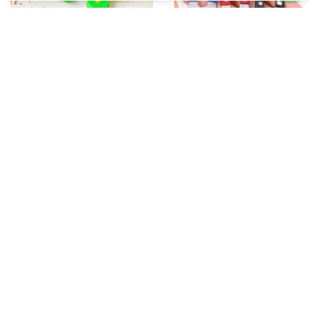
Passador de Linha e
Tesoura Pic de Arremate
Colocador de Agulha CH
Acabamento Costura
Patchwork
R$ 8,70
R$ 1,99
A partir
à vista
R$ 14,50
ou
com juros
R$ 3,00
ou
com juros
à vista
1x de R$ 1,99
1x de R$ 3,00
5% Off
28% Off