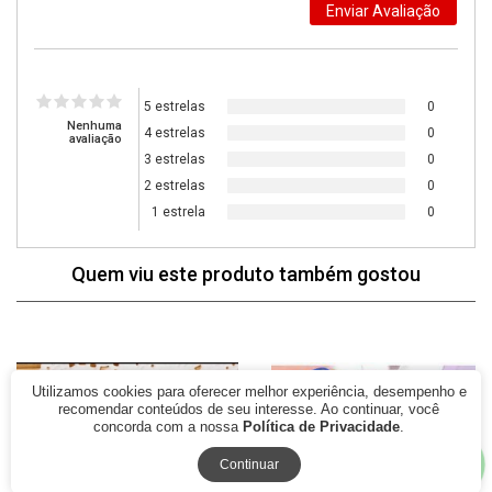
5 estrelas
0
Nenhuma
4 estrelas
0
avaliação
3 estrelas
0
2 estrelas
0
1 estrela
0
Quem viu este produto também gostou
77% Off
79% Off
Utilizamos cookies para oferecer melhor experiência, desempenho e
recomendar conteúdos de seu interesse. Ao continuar, você
concorda com a nossa
Política de Privacidade
.
Continuar