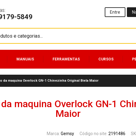
as:
Entre
N
99179-5849
MANUAIS
FERRAMENTAS
CURSOS
P
o da maquina Overlock GN-1 Chinezinha Original Biela Maior
 da maquina Overlock GN-1 Chin
Maior
Marca:
Gemsy
Código no site:
2191486
SK