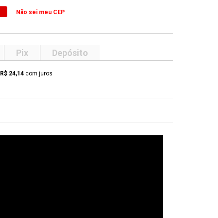
Não sei meu CEP
Pix
Depósito
R$ 24,14
com juros