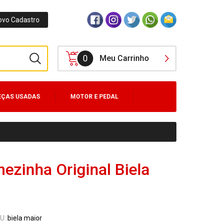
ovo Cadastro
0
Meu Carrinho
EÇAS USADAS
MOTOR E PEDAL
ezinha Original Biela
U:
biela maior