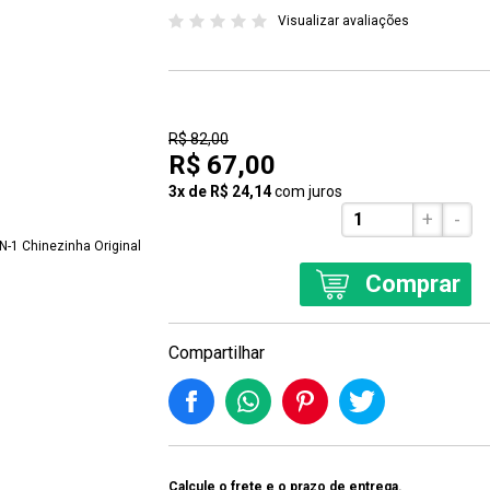
Visualizar avaliações
18% Off
R$ 82,00
R$ 67,00
3x de R$ 24,14
com juros
+
-
Comprar
Compartilhar
Calcule o frete e o prazo de entrega.