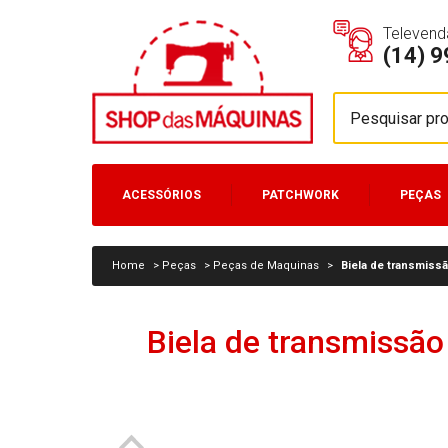
Televend
(14) 
ACESSÓRIOS
PATCHWORK
PEÇAS
MÁQUINAS
Home
>
Peças
>
Peças de Maquinas
>
Biela de transmissã
Biela de transmissão