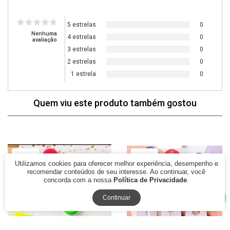
5 estrelas
0
Nenhuma
4 estrelas
0
avaliação
3 estrelas
0
2 estrelas
0
1 estrela
0
Quem viu este produto também gostou
77% Off
79% Off
Utilizamos cookies para oferecer melhor experiência, desempenho e
recomendar conteúdos de seu interesse. Ao continuar, você
concorda com a nossa
Política de Privacidade
.
Continuar