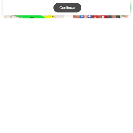
Continuar
Passador de Linha e
Tesoura Pic de Arremate
Colocador de Agulha CH
Acabamento Costura
Patchwork
R$ 8,70
R$ 1,99
A partir
à vista
R$ 14,50
ou
com juros
R$ 3,00
ou
com juros
à vista
1x de R$ 1,99
1x de R$ 3,00
5% Off
28% Off