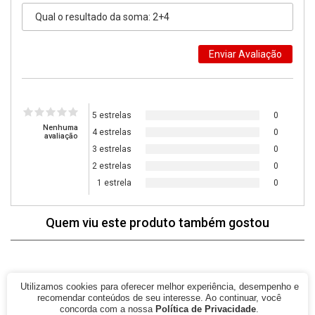
5 estrelas
0
Nenhuma
4 estrelas
0
avaliação
3 estrelas
0
2 estrelas
0
1 estrela
0
Quem viu este produto também gostou
Utilizamos cookies para oferecer melhor experiência, desempenho e
77% Off
79% Off
recomendar conteúdos de seu interesse. Ao continuar, você
concorda com a nossa
Política de Privacidade
.