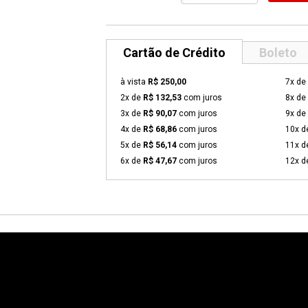
Cartão de Crédito
Boleto
à vista
R$ 250,00
7x de
2x de
R$ 132,53
com juros
8x de
3x de
R$ 90,07
com juros
9x de
4x de
R$ 68,86
com juros
10x 
5x de
R$ 56,14
com juros
11x 
6x de
R$ 47,67
com juros
12x 