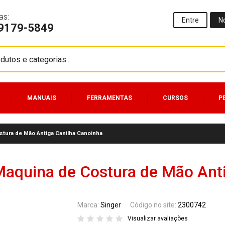
as:
Entre
N
99179-5849
MANUAIS
FERRAMENTAS
CURSOS
P
stura de Mão Antiga Canilha Canoinha
Maquina de Costura de Mão Ant
Marca:
Singer
Código no site:
2300742
Visualizar avaliações