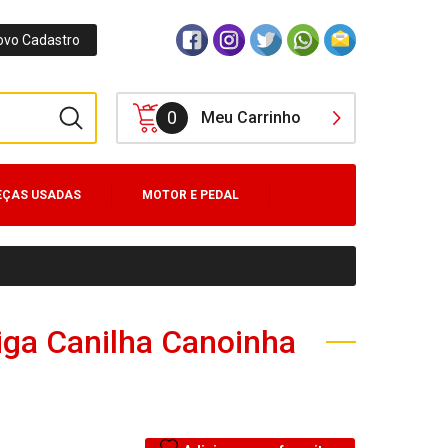
ovo Cadastro
0
Meu Carrinho
EÇAS USADAS
MOTOR E PEDAL
iga Canilha Canoinha