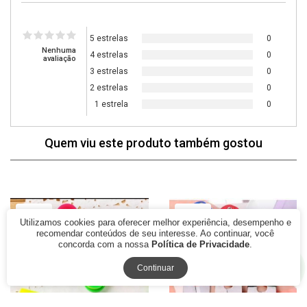
5 estrelas
0
Nenhuma
4 estrelas
0
avaliação
3 estrelas
0
2 estrelas
0
1 estrela
0
Quem viu este produto também gostou
77% Off
79% Off
Utilizamos cookies para oferecer melhor experiência, desempenho e
recomendar conteúdos de seu interesse. Ao continuar, você
concorda com a nossa
Política de Privacidade
.
Continuar