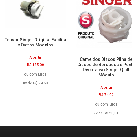
Tensor Singer Original Facilita
e Outros Modelos
A partir
Came dos Discos Pilha de
Discos de Bordados e Ponto
R$ 175,00
Decorativo Singer Quilt
R$ 165,70
ou
com juros
Módulo
à vista
8x de R$ 24,60
A partir
R$ 74,00
R$ 53,40
ou
com juros
à vista
2x de R$ 28,31