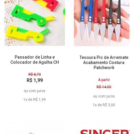
Passador de Linha e
Tesoura Pic de Arremate
Colocador de Agulha CH
Acabamento Costura
Patchwork
R$ 8,70
R$ 1,99
A partir
à vista
R$ 14,50
ou
com juros
R$ 3,00
ou
com juros
à vista
1x de R$ 1,99
1x de R$ 3,00
5% Off
28% Off