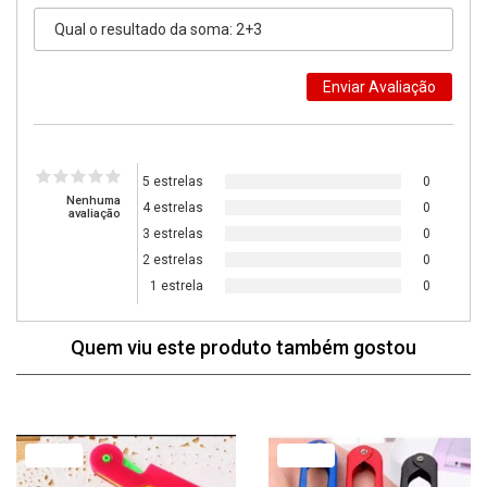
5 estrelas
0
Nenhuma
4 estrelas
0
avaliação
3 estrelas
0
2 estrelas
0
1 estrela
0
Quem viu este produto também gostou
77% Off
79% Off