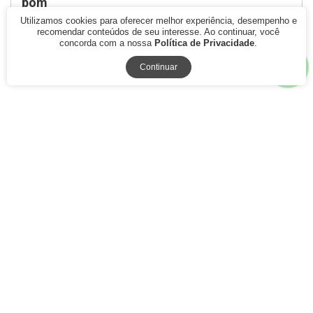
bom
ate hoje me correspondeu as minhas prioridades
Utilizamos cookies para oferecer melhor experiência, desempenho e
recomendar conteúdos de seu interesse. Ao continuar, você
concorda com a nossa
Política de Privacidade
.
Quem viu este produto também gostou
Continuar
77% Off
79% Off
Passador de Linha e
Tesoura Pic de Arremate
Colocador de Agulha CH
Acabamento Costura
Patchwork