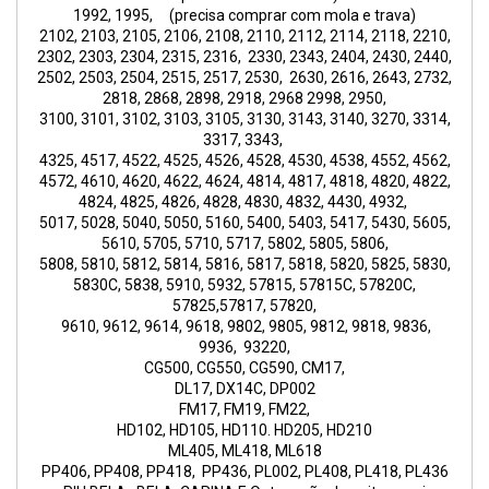
1992, 1995, (precisa comprar com mola e trava)
2102, 2103, 2105, 2106, 2108, 2110, 2112, 2114, 2118, 2210,
2302, 2303, 2304, 2315, 2316, 2330, 2343, 2404, 2430, 2440,
2502, 2503, 2504, 2515, 2517, 2530, 2630, 2616, 2643, 2732,
2818, 2868, 2898, 2918, 2968 2998, 2950,
3100, 3101, 3102, 3103, 3105, 3130, 3143, 3140, 3270, 3314,
3317, 3343,
4325, 4517, 4522, 4525, 4526, 4528, 4530, 4538, 4552, 4562,
4572, 4610, 4620, 4622, 4624, 4814, 4817, 4818, 4820, 4822,
4824, 4825, 4826, 4828, 4830, 4832, 4430, 4932,
5017, 5028, 5040, 5050, 5160, 5400, 5403, 5417, 5430, 5605,
5610, 5705, 5710, 5717, 5802, 5805, 5806,
5808, 5810, 5812, 5814, 5816, 5817, 5818, 5820, 5825, 5830,
5830C, 5838, 5910, 5932, 57815, 57815C, 57820C,
57825,57817, 57820,
9610, 9612, 9614, 9618, 9802, 9805, 9812, 9818, 9836,
9936, 93220,
CG500, CG550, CG590, CM17,
DL17, DX14C, DP002
FM17, FM19, FM22,
HD102, HD105, HD110. HD205, HD210
ML405, ML418, ML618
PP406, PP408, PP418, PP436, PL002, PL408, PL418, PL436