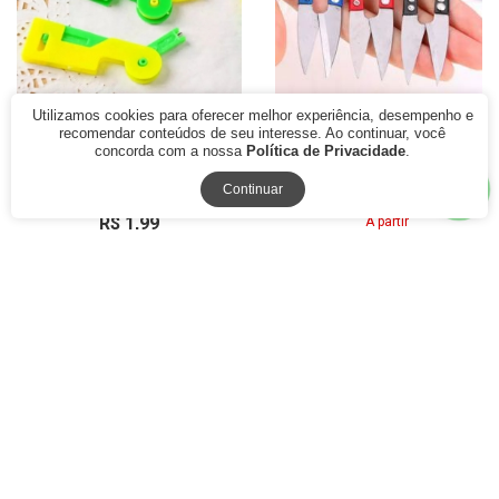
Utilizamos cookies para oferecer melhor experiência, desempenho e
recomendar conteúdos de seu interesse. Ao continuar, você
Passador de Linha e
Tesoura Pic de Arremate
concorda com a nossa
Política de Privacidade
.
Colocador de Agulha CH
Acabamento Costura
Patchwork
Continuar
R$ 8,70
R$ 1,99
A partir
à vista
R$ 14,50
ou
com juros
R$ 3,00
ou
com juros
à vista
1x de R$ 1,99
1x de R$ 3,00
40% Off
17% Off