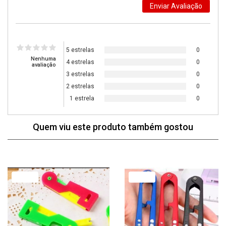
5 estrelas
0
Nenhuma
4 estrelas
0
avaliação
3 estrelas
0
2 estrelas
0
1 estrela
0
Quem viu este produto também gostou
77% Off
79% Off