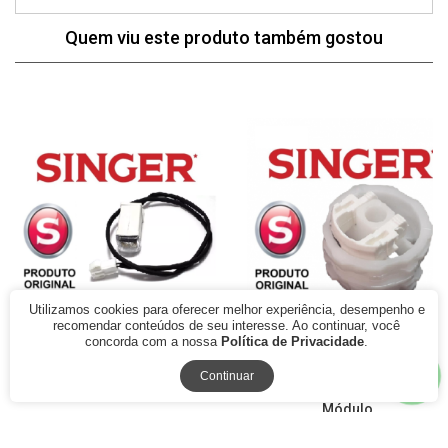
Quem viu este produto também gostou
27% Off
28% Off
Utilizamos cookies para oferecer melhor experiência, desempenho e
recomendar conteúdos de seu interesse. Ao continuar, você
concorda com a nossa
Política de Privacidade
.
Lâmpada Led Máquina
Came dos Discos Pilha de
Costura Singer Facilita
Discos de Bordados e Ponto
Continuar
Fashion Original
Decorativo Singer Quilt
Módulo
R$ 61,50