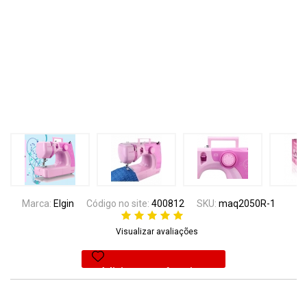
Marca:
Elgin
Código no site:
400812
SKU:
maq2050R-1
Visualizar avaliações
Adicionar aos favoritos
49% Off