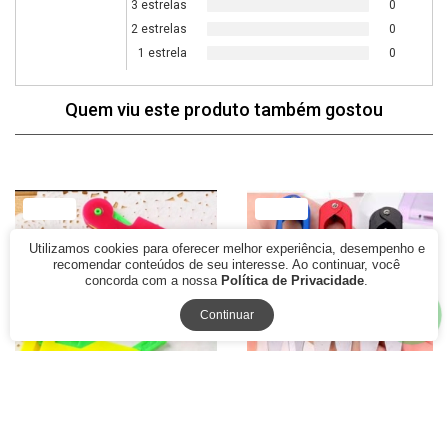
3 estrelas
0
2 estrelas
0
1 estrela
0
Quem viu este produto também gostou
77% Off
79% Off
Utilizamos cookies para oferecer melhor experiência, desempenho e
recomendar conteúdos de seu interesse. Ao continuar, você
concorda com a nossa
Política de Privacidade
.
Continuar
Passador de Linha e
Tesoura Pic de Arremate
Colocador de Agulha CH
Acabamento Costura