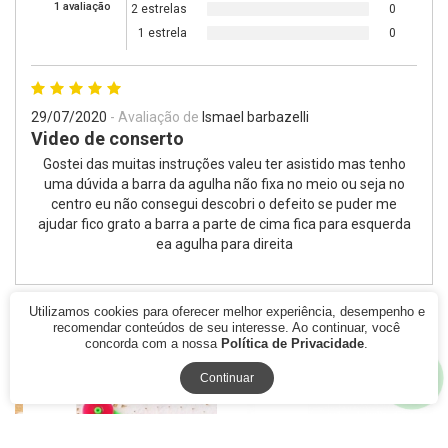
1 avaliação
2 estrelas
0
1 estrela
0
29/07/2020
- Avaliação de
Ismael barbazelli
Video de conserto
Gostei das muitas instruções valeu ter asistido mas tenho
uma dúvida a barra da agulha não fixa no meio ou seja no
centro eu não consegui descobri o defeito se puder me
ajudar fico grato a barra a parte de cima fica para esquerda
ea agulha para direita
Quem viu este produto também gostou
Utilizamos cookies para oferecer melhor experiência, desempenho e
recomendar conteúdos de seu interesse. Ao continuar, você
concorda com a nossa
Política de Privacidade
.
Continuar
77% Off
28% Off