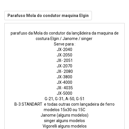
Parafuso Mola do condutor maquina Elgin
parafuso da Mola do condutor da lançãdeira da maquina de
costura Elgin / Janome / singer
Serve para :
JX-2040
JX-2050
JX- 2051
JX-2070
JX- 2080
JX-3800
JX-4000
JX- 4035
JX-5000
G-21, G-31, A-50, G-51
B-3 STANDART e todas outras com lançadeira de ferro
modelos 15x30 ou 15C
Janome (alguns modelos)
singer alguns modelos
Vigorelli alguns modelos