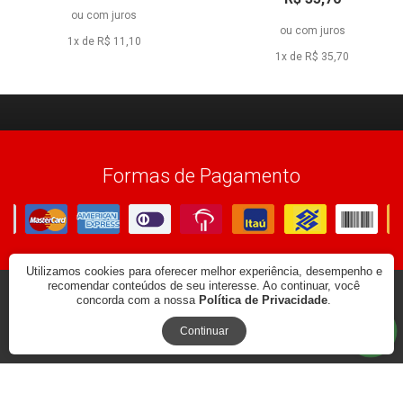
à vista
ou
com juros
à vista
ou
com juros
1x de R$ 11,10
1x de R$ 35,70
Formas de Pagamento
Utilizamos cookies para oferecer melhor experiência, desempenho e
recomendar conteúdos de seu interesse. Ao continuar, você
concorda com a nossa
Política de Privacidade
.
© 2026
CARLOS ANDRADE. CNPJ: 131010438-75
BY COMMERCEPLUS
Continuar