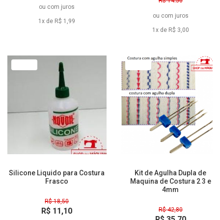
R$ 14,50
ou
com juros
R$ 3,00
ou
com juros
à vista
1x de R$ 1,99
1x de R$ 3,00
40% Off
17% Off
Silicone Liquido para Costura
Kit de Agulha Dupla de
Frasco
Maquina de Costura 2 3 e
4mm
R$ 18,50
R$ 11,10
R$ 42,80
R$ 35,70