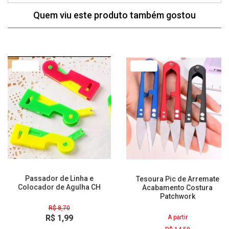
Quem viu este produto também gostou
77% Off
79% Off
Passador de Linha e
Tesoura Pic de Arremate
Colocador de Agulha CH
Acabamento Costura
Patchwork
R$ 8,70
R$ 1,99
A partir
à vista