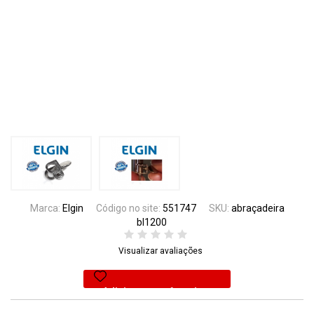
Marca:
Elgin
Código no site:
551747
SKU:
abraçadeira
bl1200
Visualizar avaliações
Adicionar aos favoritos