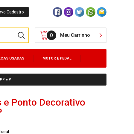
ovo Cadastro
0
Meu Carrinho
EÇAS USADAS
MOTOR E PEDAL
 PP e P
s e Ponto Decorativo
P
1seal