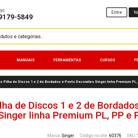
as:
Entre
N
99179-5849
MANUAIS
FERRAMENTAS
CURSOS
P
 Pilha de Discos 1 e 2 de Bordados e Ponto Decorativo Singer linha Premium PL,
ha de Discos 1 e 2 de Bordado
Singer linha Premium PL, PP e 
Marca:
Singer
Código no site:
60376
SKU: