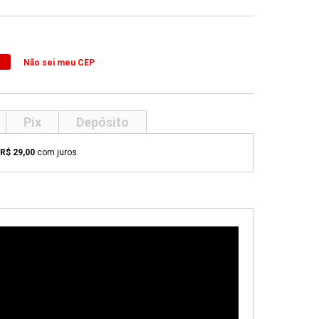
Não sei meu CEP
Pix
Depósito
R$ 29,00
com juros