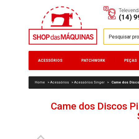
Televend
(14) 
ACESSÓRIOS
PATCHWORK
PEÇAS
MÁQUINAS
Home
>
Acessórios
>
Acessórios Singer
>
Came dos Discos
Came dos Discos Pil