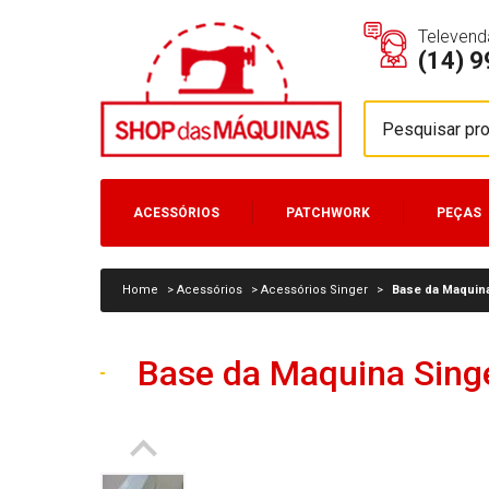
Televend
(14) 
ACESSÓRIOS
PATCHWORK
PEÇAS
MÁQUINAS
Home
>
Acessórios
>
Acessórios Singer
>
Base da Maquina
Base da Maquina Singe