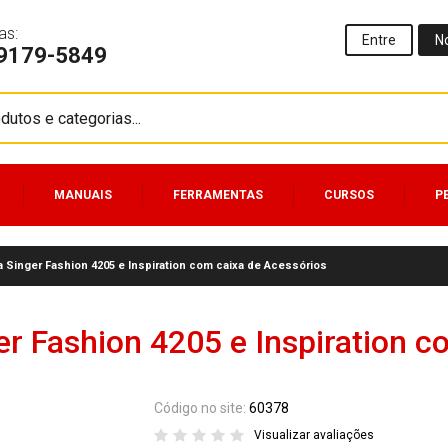
as:
Entre
N
99179-5849
MANUAIS
FERRAMENTAS
CURSOS
P
 Singer Fashion 4205 e Inspiration com caixa de Acessórios
r Fashion 4205 e Inspiration c
Código no site:
60378
Visualizar avaliações