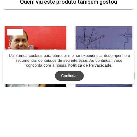
Quem viu este produto também gostou
19% Off
Utilizamos cookies para oferecer melhor experiência, desempenho e
recomendar conteúdos de seu interesse. Ao continuar, você
concorda com a nossa
Política de Privacidade
.
Continuar
Curso de Conserto e
Curso de conserto e
Regulagem da Maquina
regulagens da maquina de
Costura Completo Vitalicio
costura Singer Facilita linha
2600
R$ 195,00
R$ 490,00
R$ 397,00
à vista