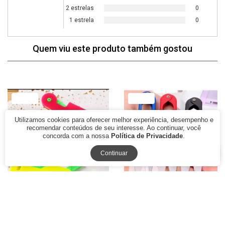
2 estrelas
0
1 estrela
0
Quem viu este produto também gostou
77% Off
79% Off
Utilizamos cookies para oferecer melhor experiência, desempenho e
recomendar conteúdos de seu interesse. Ao continuar, você
concorda com a nossa
Política de Privacidade
.
Continuar
Passador de Linha e
Tesoura Pic de Arremate
Colocador de Agulha CH
Acabamento Costura