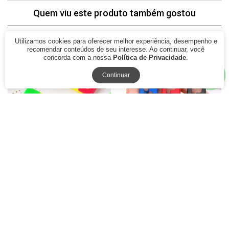
Quem viu este produto também gostou
Utilizamos cookies para oferecer melhor experiência, desempenho e
recomendar conteúdos de seu interesse. Ao continuar, você
concorda com a nossa
Política de Privacidade
.
77% Off
79% Off
Continuar
Passador de Linha e
Tesoura Pic de Arremate
Colocador de Agulha CH
Acabamento Costura
Patchwork
R$ 8,70
R$ 1,99
A partir
à vista
R$ 14,50