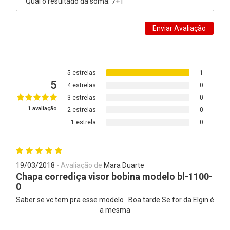
5 estrelas
1
5
4 estrelas
0
3 estrelas
0
1 avaliação
2 estrelas
0
1 estrela
0
19/03/2018
- Avaliação de
Mara Duarte
Chapa corrediça visor bobina modelo bl-1100-
0
Saber se vc tem pra esse modelo . Boa tarde Se for da Elgin é
a mesma