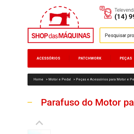
Televend
(14) 
ACESSÓRIOS
PATCHWORK
PEÇAS
MÁQUINAS
Home
>
Motor e Pedal
>
Peças e Acessórios para Motor e P
Parafuso do Motor pa