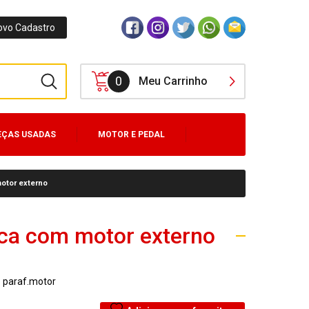
ovo Cadastro
0
Meu Carrinho
EÇAS USADAS
MOTOR E PEDAL
otor externo
ica com motor externo
:
paraf.motor