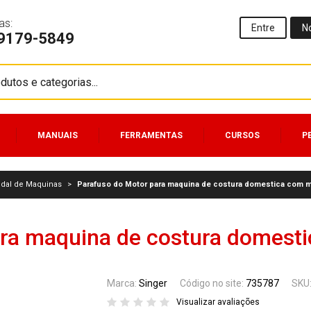
as:
Entre
N
99179-5849
MANUAIS
FERRAMENTAS
CURSOS
P
edal de Maquinas
>
Parafuso do Motor para maquina de costura domestica com m
ra maquina de costura domest
Marca:
Singer
Código no site:
735787
SKU
Visualizar avaliações