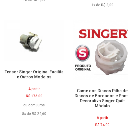
1x de R$ 3,00
5% Off
28% Off
Tensor Singer Original Facilita
e Outros Modelos
A partir
Came dos Discos Pilha de
Discos de Bordados e Ponto
R$ 175,00
Decorativo Singer Quilt
R$ 165,70
ou
com juros
Módulo
à vista
8x de R$ 24,60
A partir
R$ 74,00
R$ 53,40