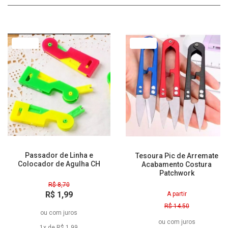
77% Off
79% Off
Passador de Linha e
Tesoura Pic de Arremate
Colocador de Agulha CH
Acabamento Costura
Patchwork
R$ 8,70
R$ 1,99
A partir
à vista
R$ 14,50
ou
com juros
R$ 3,00
ou
com juros
à vista
1x de R$ 1,99