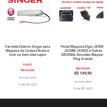
Farolete Externo Singer para
Pedal Maquina Elgin JX4000
Maquina de Costura Branco
JX2080 JX4035 e Outras
Com ou Sem Interruptor
ORIGINAL Reostato Maquina
Plug Grande
A partir
R$ 169,99
R$ 212,00
R$ 149,90
R$ 155,00
ou
com juros
à vista
à vista
ou
com juros
7x de R$ 25,81
7x de R$ 24,97