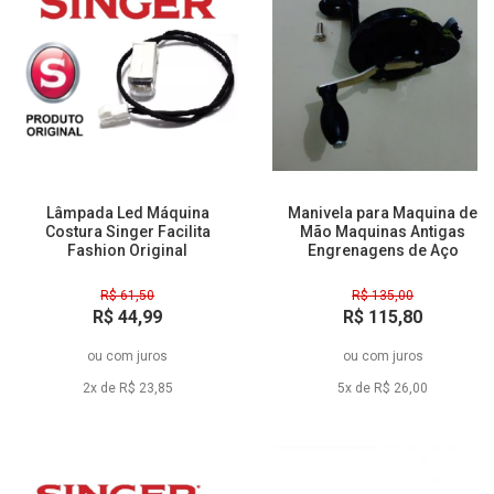
Lâmpada Led Máquina
Manivela para Maquina de
Costura Singer Facilita
Mão Maquinas Antigas
Fashion Original
Engrenagens de Aço
R$ 61,50
R$ 135,00
R$ 44,99
R$ 115,80
à vista
à vista
ou
com juros
ou
com juros
2x de R$ 23,85
5x de R$ 26,00
27% Off
12% Off