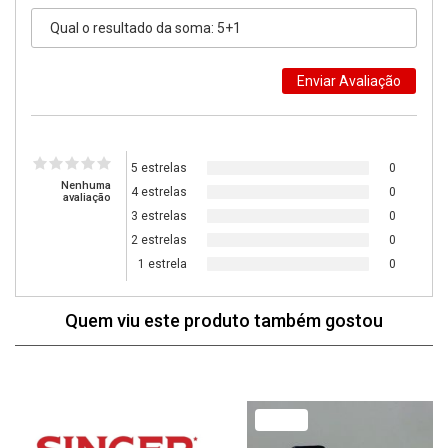
5 estrelas
0
Nenhuma
4 estrelas
0
avaliação
3 estrelas
0
2 estrelas
0
1 estrela
0
Quem viu este produto também gostou
27% Off
14% Off