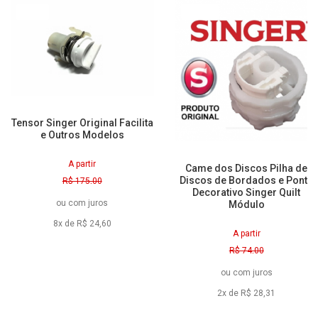
5% Off
28% Off
Tensor Singer Original Facilita
e Outros Modelos
A partir
Came dos Discos Pilha de
Discos de Bordados e Ponto
R$ 175,00
Decorativo Singer Quilt
R$ 165,70
ou
com juros
Módulo
à vista
8x de R$ 24,60
A partir
R$ 74,00
R$ 53,40
ou
com juros
à vista
2x de R$ 28,31