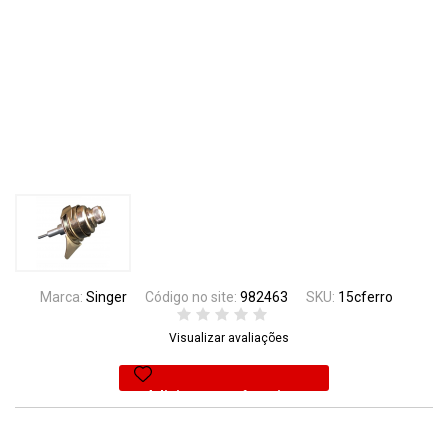
Marca:
Singer
Código no site:
982463
SKU:
15cferro
Visualizar avaliações
Adicionar aos favoritos
16% Off