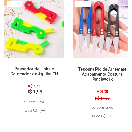
77% Off
79% Off
Passador de Linha e
Tesoura Pic de Arremate
Colocador de Agulha CH
Acabamento Costura
Patchwork
R$ 8,70
R$ 1,99
A partir
à vista
R$ 14,50
ou
com juros
R$ 3,00
ou
com juros
à vista
1x de R$ 1,99
1x de R$ 3,00