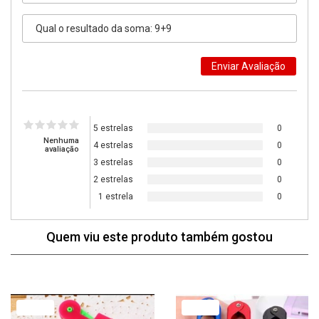
5 estrelas
0
Nenhuma
4 estrelas
0
avaliação
3 estrelas
0
2 estrelas
0
1 estrela
0
Quem viu este produto também gostou
77% Off
79% Off