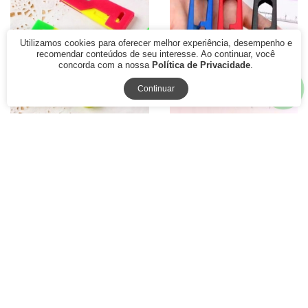
Utilizamos cookies para oferecer melhor experiência, desempenho e
recomendar conteúdos de seu interesse. Ao continuar, você
concorda com a nossa
Política de Privacidade
.
Continuar
Passador de Linha e
Tesoura Pic de Arremate
Colocador de Agulha CH
Acabamento Costura
Patchwork
R$ 8,70
R$ 1,99
A partir
à vista
R$ 14,50
ou
com juros
R$ 3,00
ou
com juros
à vista
1x de R$ 1,99
1x de R$ 3,00
40% Off
17% Off