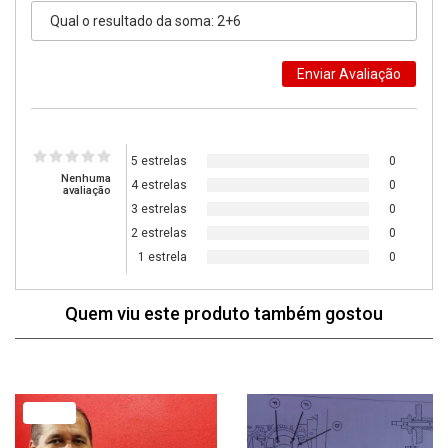
5 estrelas
0
Nenhuma
4 estrelas
0
avaliação
3 estrelas
0
2 estrelas
0
1 estrela
0
Quem viu este produto também gostou
19% Off