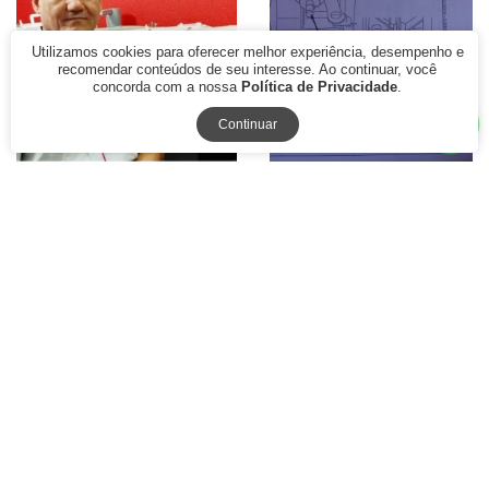
Utilizamos cookies para oferecer melhor experiência, desempenho e
recomendar conteúdos de seu interesse. Ao continuar, você
concorda com a nossa
Política de Privacidade
.
Continuar
Curso de Conserto e
Curso de conserto e
Regulagem da Maquina
regulagens da maquina de
Costura Completo Vitalicio
costura Singer Facilita linha
2600
R$ 195,00
R$ 490,00
R$ 397,00
à vista
à vista
ou
com juros
ou
com juros
12x de R$ 42,28
9x de R$ 26,21
75% Off
60% Off