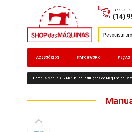
Televend
(14) 
ACESSÓRIOS
PATCHWORK
PEÇAS
MÁQUINAS
Home
>
Manuais
>
Manual de Instruções de Maquina de Cos
Manual