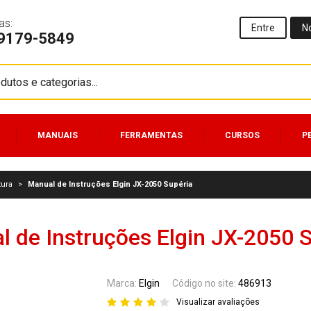
as:
Entre
N
99179-5849
MANUAIS
FERRAMENTAS
CURSOS
P
tura
>
Manual de Instruções Elgin JX-2050 Supéria
 de Instruções Elgin JX-2050 
Marca:
Elgin
Código no site:
486913
Visualizar avaliações