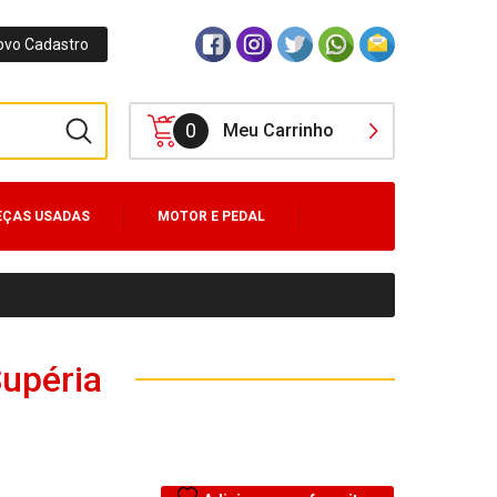
ovo Cadastro
0
Meu Carrinho
EÇAS USADAS
MOTOR E PEDAL
Supéria