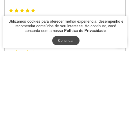
17/04/2020
- Avaliação de
Celia gonzales dos santos silva
Utilizamos cookies para oferecer melhor experiência, desempenho e
Costura
recomendar conteúdos de seu interesse. Ao continuar, você
concorda com a nossa
Política de Privacidade
.
A minha máquina e Singer 247, queria o manual dela Aqui no
Shop das maquinas tem. solicite pelo zap
Continuar
07/04/2020
- Avaliação de
Seyla Passos da Silva Melo
Singer 242
Ótimo
29/01/2020
- Avaliação de
Camila Serafim
5
5