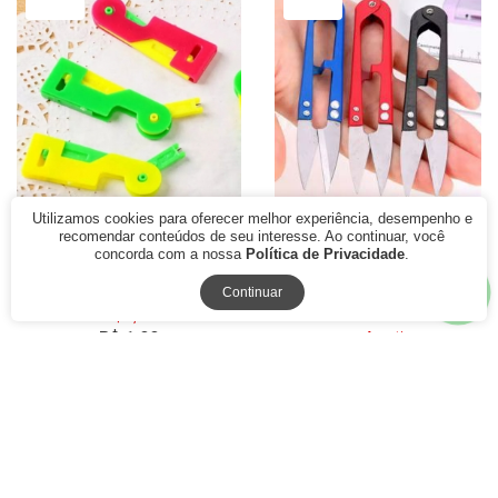
77% Off
79% Off
Utilizamos cookies para oferecer melhor experiência, desempenho e
recomendar conteúdos de seu interesse. Ao continuar, você
Passador de Linha e
Tesoura Pic de Arremate
concorda com a nossa
Política de Privacidade
.
Colocador de Agulha CH
Acabamento Costura
Patchwork
Continuar
R$ 8,70
R$ 1,99
A partir
à vista
R$ 14,50
ou
com juros
R$ 3,00
ou
com juros
à vista
1x de R$ 1,99
1x de R$ 3,00